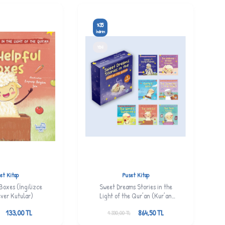
35
%
İndirim
YENI
et Kitap
Puset Kitap
Boxes (İngilizce
Sweet Dreams Stories in the
ver Kutular)
Light of the Qur’an (Kur’an
Işığında Tatlı Rüyalar Masalları)
133,00
TL
864,50
TL
1.330,00
TL