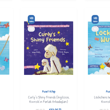
30
30
%
%
İndirim
İndirim
YENI
YENI
Puset Kitap
Pus
Curly’s Shiny Friends (İngilizce,
Löckchens 
Kıvırcık'ın Parlak Arkadaşları)
Kıvırcı
133,00
TL
190,00
TL
190,00
TL