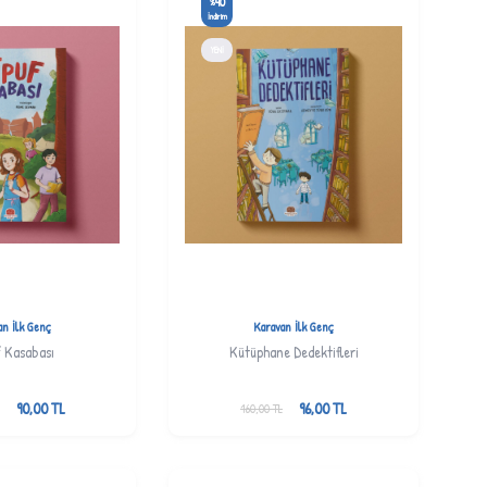
40
%
İndirim
YENI
an İlk Genç
Karavan İlk Genç
 Kasabası
Kütüphane Dedektifleri
90,00
TL
96,00
TL
160,00
TL