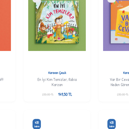
Karavan Çocuk
Kara
tt
En İyi Kim Temizler, Rabia
Var Bir Cevab
Karzan
Neden Görem
149,50
TL
230,00
TL
230,00
TL
35
35
%
%
İndirim
İndirim