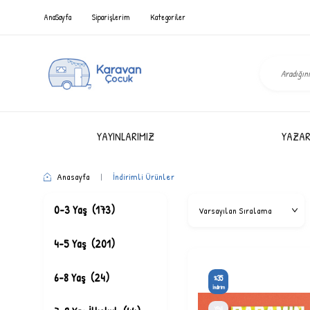
AnaSayfa
Siparişlerim
Kategoriler
YAYINLARIMIZ
YAZAR
Anasayfa
|
İndirimli Ürünler
0-3 Yaş
(173)
4-5 Yaş
(201)
6-8 Yaş
(24)
35
%
İndirim
YENI