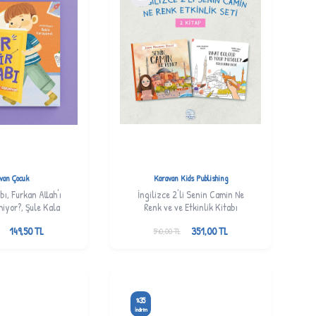
van Çocuk
Karavan Kids Publishing
ı, Furkan Allah'ı
İngilizce 2'li Senin Camin Ne
iyor?, Şule Kala
Renk ve ve Etkinlik Kitabı
149,50
TL
351,00
TL
540,00
TL
35
%
İndirim