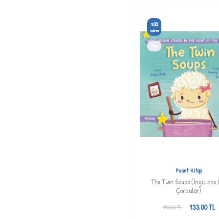
İMAM ZEYNELABİDİN
(4)
JENNY MOLENDYK
30
%
DİVLELİ
(121)
İndirim
KÜBRA SOYSAL CİCİ
(8)
YENI
M.O.YUKSEL
(1)
MERVE ÖZCAN
(1)
MERYEM BETÜL YAVUZ
(2)
MÜBERRA GÜNDOĞDU
(1)
NUR BANU AKDEMİR
(4)
ÖZGÜ GÜLER
(2)
ÖZLEM BALCI SABAN
(1)
Puset Kitap
The Twin Soups (İngilizce İ
RABİA KARZAN
(26)
Çorbalar)
RHONDA
ROUMANİ/NADİA ROUMANİ
133,00
TL
190,00
TL
(1)