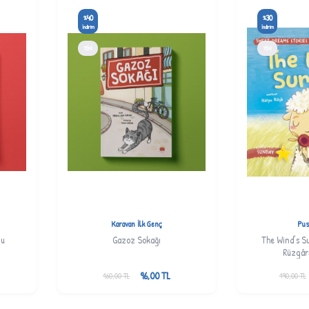
40
30
%
%
İndirim
İndirim
YENI
YENI
Karavan İlk Genç
Pus
nu
Gazoz Sokağı
The Wind’s Su
Rüzgârı
96,00
TL
160,00
TL
190,00
TL