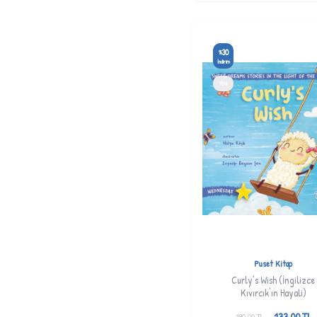
SAİT KÖŞK
(21)
SALİHA TÜRKER
(4)
30
SANİYE AKBIYIK
(1)
%
İndirim
ŞEVVAL TİRYAKİ
(4)
YENI
ŞEYMA MEDET BAYAR
(1)
ŞEYMA GÖKSAY
(10)
ZEHRA NUR CANPOLAT
(1)
ZEYNEP SATİ YALÇIN
(1)
Puset Kitap
Curly’s Wish (İngilizce
Kıvırcık'ın Hayali)
133,00
TL
190,00
TL