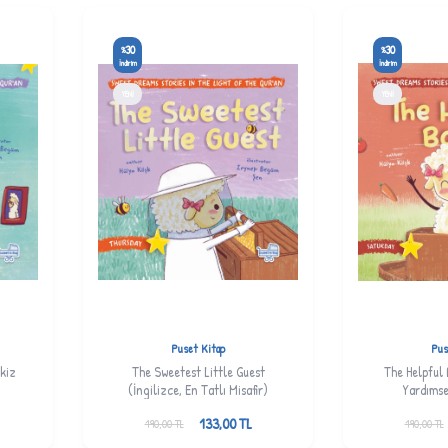
30
30
%
%
İndirim
İndirim
YENI
YENI
Puset Kitap
Pus
kiz
The Sweetest Little Guest
The Helpful 
(İngilizce, En Tatlı Misafir)
Yardımse
133,00
TL
190,00
TL
190,00
TL