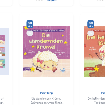
30
30
%
%
İndirim
İndirim
YENI
YENI
Puset Kitap
Pus
icht
Die Wandernden Krümel,
Die helfenden
atlı
(Almanca Yürüyen Eknek
Yardımse