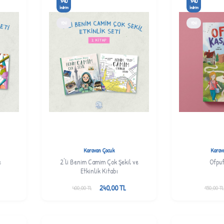
40
40
%
%
İndirim
İndirim
YENI
YENI
Karavan Çocuk
Karav
e
2'li Benim Camim Çok Şekil ve
Ofpuf
Etkinlik Kitabı
240,00
TL
400,00
TL
150,00
TL