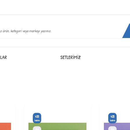
LAR
SETLERIMIZ
35
35
%
%
İndirim
İndirim
YENI
YENI