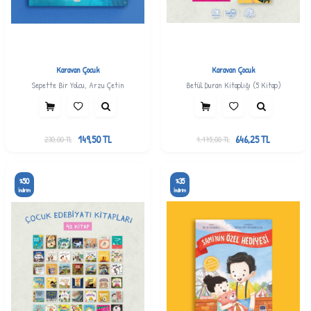
Karavan Çocuk
Karavan Çocuk
Sepette Bir Yolcu, Arzu Çetin
Betül Duran Kitaplığı (5 Kitap)
149,50
TL
646,25
TL
230,00
TL
1.175,00
TL
50
35
%
%
İndirim
İndirim