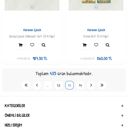
Karavan Çocuk
Karavan Çocuk
Dünya Çocuk Edebiyatı Seti (8 Kitap)
Esma Seti (5 Kitap)
987,50
TL
860,00
TL
1.975,00
TL
1.720,00
TL
Toplam
435
ürün bulunmaktadır.
…
12
13
14
KATEGORILER
ÖNEMLI BILGILER
HIZLI ERIŞIM