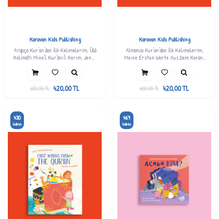
Karavan Kids Publishing
Karavan Kids Publishing
Arapça Kur'an'dan İlk Kelimelerim, Ûlâ
Almanca Kur'an'dan İlk Kelimelerim,
Kelimâti Mine'l Kur'âni'l Kerim, Jenny
Meıne Ersten Worte Aus Dem Koran,
Molendyk Divleli
Jenny Molendyk Divleli
420,00
TL
420,00
TL
600,00
TL
600,00
TL
30
67
%
%
İndirim
İndirim