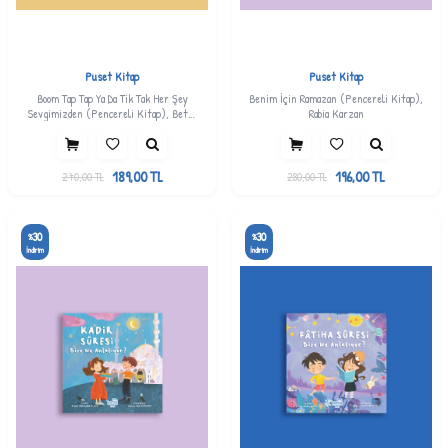
Puset Kitap
Puset Kitap
Boom Tap Tap Ya Da Tik Tak Her Şey
Benim İçin Ramazan (Pencereli Kitap),
Sevgimizden (Pencereli Kitap), Betül
Rabia Karzan
Duran
189,00
TL
196,00
TL
270,00
TL
280,00
TL
30
30
%
%
İndirim
İndirim