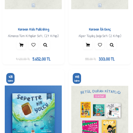
Karavan Kids Publishing
Karavan İlk Genç
Almanca Tüm Kitaplar Seti, (27 Kitap)
Alper Tüydeş Doğa Seti (2 Kitap)
5.652,00
TL
333,00
TL
9.420,00
TL
555,00
TL
35
45
%
%
İndirim
İndirim