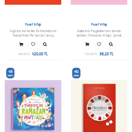
Puset Kitap
Puset Kitap
İngilizce Kur'an'dan İlk Kelimelerim
Acaba Kim Peygamberimin Sevimli
(Words From The Qur'an) Jenny
Dostları (Pencereli Kitap), Şevval
Molendyk Divleli
Tiryaki
420,00
TL
88,20
TL
600,00
TL
270,00
TL
35
82
%
%
İndirim
İndirim