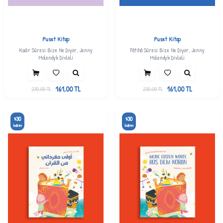
Puset Kitap
Puset Kitap
Kadir Sûresi Bize Ne Diyor, Jenny
Fâtihâ Sûresi Bize Ne Diyor, Jenny
Molendyk Divleli
Molendyk Divleli
161,00
TL
161,00
TL
230,00
TL
230,00
TL
30
30
%
%
İndirim
İndirim