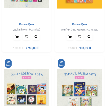
Karavan Çocuk
Karavan Çocuk
Çocuk Edebiyatı (42 Kitap)
Sami’nin Özel Hediyesi, M.O.Yüksel
4.940,00
TL
178,75
TL
9.880,00
TL
275,00
TL
50
50
%
%
İndirim
İndirim