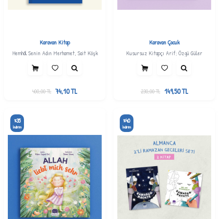
Karavan Kitap
Karavan Çocuk
Hemhâl Senin Adın Merhamet, Sait Köşk
Kusursuz Kitapçı Arif; Özgü Güler
74,10
TL
149,50
TL
400,00
TL
230,00
TL
35
40
%
%
İndirim
İndirim