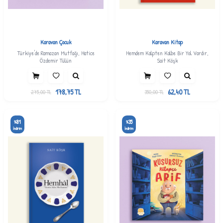
Karavan Çocuk
Karavan Kitap
Türkiye'de Ramazan Mutfağı, Hatice
Hemdem Kalpten Kalbe Bir Yol Vardır,
Özdemir Tülün
Sait Köşk
178,75
TL
62,40
TL
275,00
TL
350,00
TL
81
35
%
%
İndirim
İndirim