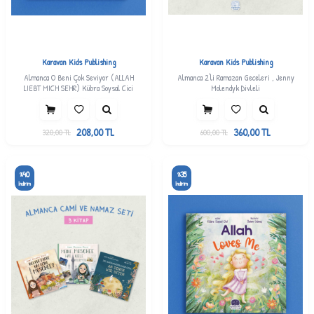
Karavan Kids Publishing
Karavan Kids Publishing
Almanca O Beni Çok Seviyor (ALLAH
Almanca 2'li Ramazan Geceleri , Jenny
LIEBT MICH SEHR) Kübra Soysal Cici
Molendyk Divleli
208,00
TL
360,00
TL
320,00
TL
600,00
TL
40
35
%
%
İndirim
İndirim