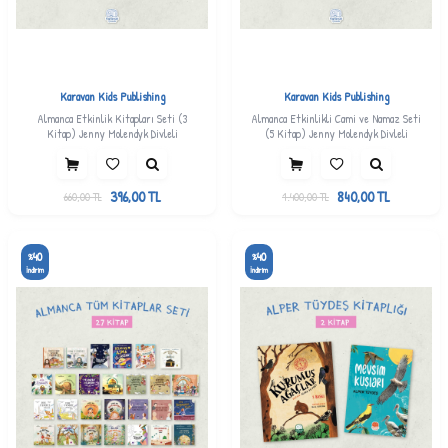
Karavan Kids Publishing
Karavan Kids Publishing
Almanca Etkinlik Kitapları Seti (3
Almanca Etkinlikli Cami ve Namaz Seti
Kitap) Jenny Molendyk Divleli
(5 Kitap) Jenny Molendyk Divleli
396,00
TL
840,00
TL
660,00
TL
1.400,00
TL
40
40
%
%
İndirim
İndirim