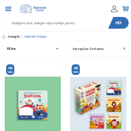
ARA
Anasayfa
|
İndirimli Ürünler
Filtre
30
30
%
%
İndirim
İndirim