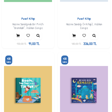
Puset Kitap
Puset Kitap
Hazine Sandığında Bir Pırıltı
Hazine Sandığı (4 Kitap), Aslıhan
"Bismillah", Aslıhan Cengiz
Cengiz
91,00
TL
336,00
TL
130,00
TL
480,00
TL
30
30
%
%
İndirim
İndirim