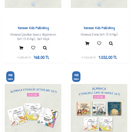
Karavan Kids Publishing
Karavan Kids Publishing
Almanca Çocuklar Duasız Büyümesin
Almanca Esma Seti (5 Kitap)
Seti (4 Kitap), Sait Köşk
768,00
TL
1.032,00
TL
1.280,00
TL
1.720,00
TL
40
40
%
%
İndirim
İndirim