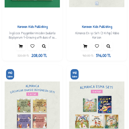
Karavan Kids Publishing
Karavan Kids Publishing
İngilizce Peygamberimizden Dualarla
Almanca En iyi Seti (3 Kitap) Rabia
Büyüyorum 1-Growing with duas of our
Karzan
Prophet (SAW) 1- Sait Köşk)
208,00
TL
576,00
TL
320,00
TL
960,00
TL
40
40
%
%
İndirim
İndirim