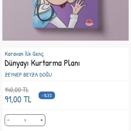
Karavan İlk Genç
Dünyayı Kurtarma Planı
ZEYNEP BEYZA DOĞU
140,00
TL
-%
35
91,00
TL