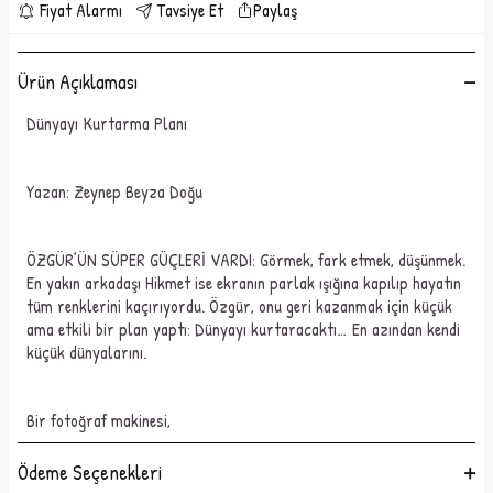
Fiyat Alarmı
Tavsiye Et
Paylaş
Ürün Açıklaması
Dünyayı Kurta
rma Planı
Yazan
:
Zeynep Beyza Doğu
ÖZGÜR’ÜN SÜPER GÜÇLERİ VARDI: Görmek, fark etmek, düşünmek.
En yakın arkadaşı Hikmet ise ekranın parlak ışığına kapılıp hayatın
tüm renklerini kaçırıyordu. Özgür, onu geri kazanmak için küçük
ama etkili bir plan yaptı: Dünyayı kurtaracaktı…
En azından kendi
küçük dünyalarını.
Bir fotoğraf makinesi,
bir
avuç merak,
Ödeme Seçenekleri
birkaç
karınca,