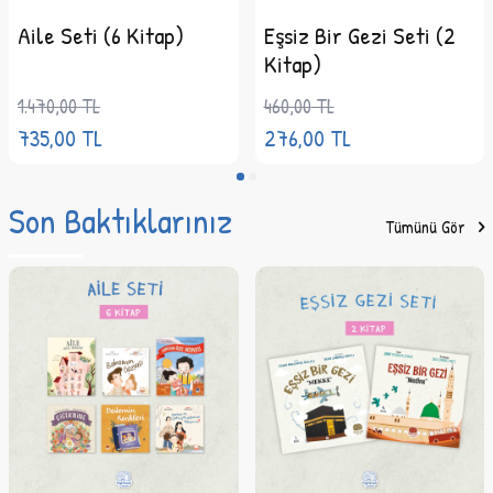
Aile Seti (6 Kitap)
Eşsiz Bir Gezi Seti (2
Kitap
,
Çocuk
Kitapları
,
Hikâye
Kitap)
1.470,00
TL
460,00
TL
735,00
TL
276,00
TL
Son Baktıklarınız
Tümünü Gör