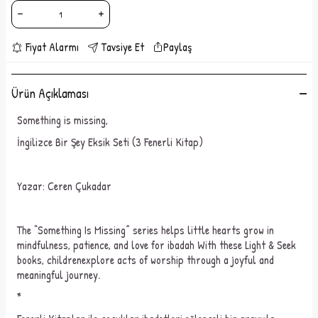
Fiyat Alarmı
Tavsiye Et
Paylaş
Ürün Açıklaması
Something
is
missing
,
İngilizce Bir Şey Eksik Seti (3 Fenerli Kitap)
Yazar: Ceren
Çukadar
The
“
Something
Is
Missing
”
series
helps
little
hearts
grow
in
mindfulness
,
patience
,
and
love
for
ibadah
With
these
Light
&
Seek
books
,
children
explore
acts
of
worship
through
a
joyful
and
meaningful
journey
.
*