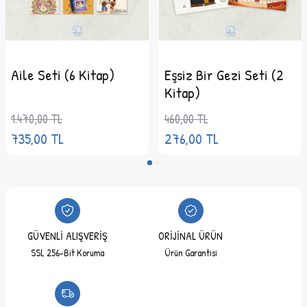
Aile Seti (6 Kitap)
Eşsiz Bir Gezi Seti (2
Kitap)
1.470,00
TL
460,00
TL
735,00
TL
276,00
TL
GÜVENLİ ALIŞVERİŞ
ORİJİNAL ÜRÜN
SSL 256-Bit Koruma
Ürün Garantisi