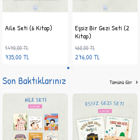
Kitap
,
Çocuk
Kitapları
,
Okul
Öncesi
,
Hikâye
Aile Seti (6 Kitap)
Eşsiz Bir Gezi Seti (2
Kitap)
1.470,00
TL
460,00
TL
735,00
TL
276,00
TL
Son Baktıklarınız
Tümünü Gör