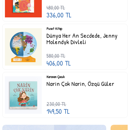
Divleli
480,00
TL
336,00
TL
Puset Kitap
Dünya Her An Secdede, Jenny
Molendyk Divleli
580,00
TL
406,00
TL
Karavan Çocuk
Narin Çok Narin, Özgü Güler
230,00
TL
149,50
TL