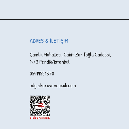
ADRES & İLETIŞIM
Çamlık Mahallesi, Cahit Zarifoğlu Caddesi,
14/3 Pendik/istanbul
05419551370
bilgi@karavancocuk.com