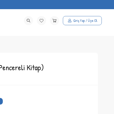
Giriş Yap / Üye Ol
(Pencereli Kitap)