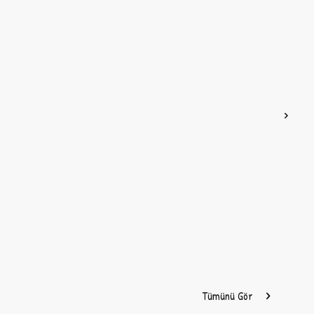
Öncesi
,
Hikâye
Tümünü Gör