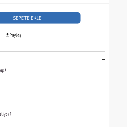
SEPETE EKLE
Paylaş
tap)
geliyor?