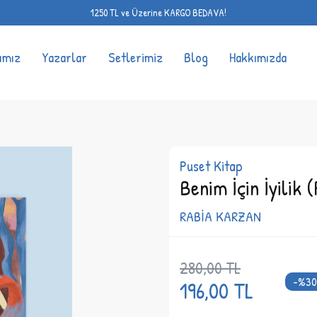
1250 TL ve Üzerine KARGO BEDAVA!
ımız
Yazarlar
Setlerimiz
Blog
Hakkımızda
Puset Kitap
Benim İçin İyilik 
RABİA KARZAN
280,00
TL
-%
30
196,00
TL