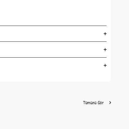
it çeşit iyilik seni bekliyor.
Tümünü Gör