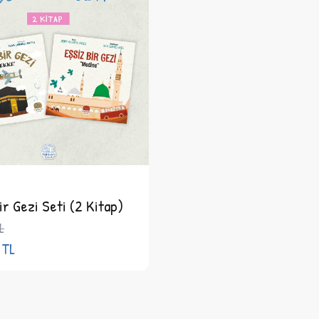
Liste
Fiyatı
:
230
Kitap
,
Çocuk
Kitapları
,
Okul
ir Gezi Seti (2 Kitap)
L
TL