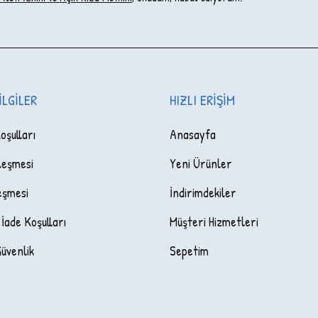
ILGILER
HIZLI ERIŞIM
oşulları
Anasayfa
leşmesi
Yeni Ürünler
eşmesi
İndirimdekiler
 İade Koşulları
Müşteri Hizmetleri
Güvenlik
Sepetim