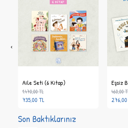
Aile Seti (6 Kitap)
Eşsiz B
1.470,00
TL
460,00
T
735,00
TL
276,00
Son Baktıklarınız