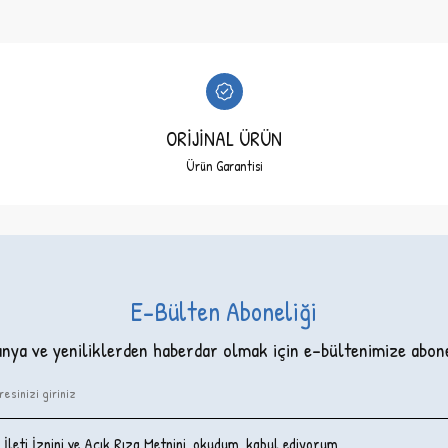
ORİJİNAL ÜRÜN
Ürün Garantisi
E-Bülten Aboneliği
ya ve yeniliklerden haberdar olmak için e-bültenimize abon
İleti İzni‌ni ve Açık Rıza Metni‌ni
, okudum, kabul ediyorum.