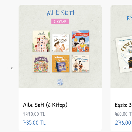
Aile Seti (6 Kitap)
Eşsiz B
1.470,00
TL
460,00
T
735,00
TL
276,00