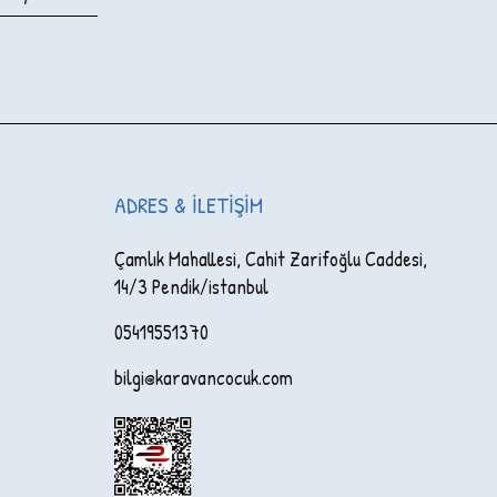
ADRES & İLETIŞIM
Çamlık Mahallesi, Cahit Zarifoğlu Caddesi,
14/3 Pendik/istanbul
05419551370
bilgi@karavancocuk.com