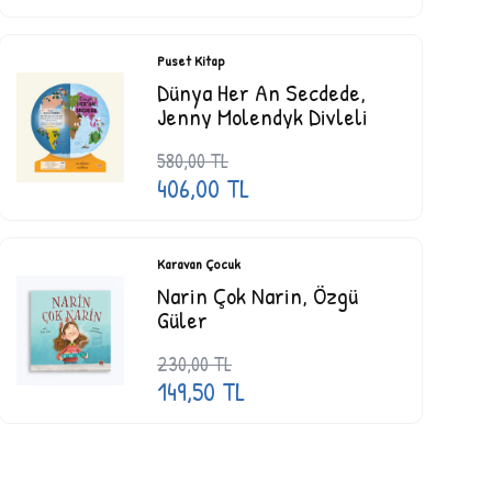
Puset Kitap
Dünya Her An Secdede,
Jenny Molendyk Divleli
580,00
TL
406,00
TL
Karavan Çocuk
Narin Çok Narin, Özgü
Güler
230,00
TL
149,50
TL