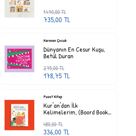
1.470,00
TL
735,00
TL
Karavan Çocuk
Dünyanın En Cesur Kuşu,
Betül Duran
275,00
TL
178,75
TL
Puset Kitap
Kur'an'dan İlk
Kelimelerim, (Boord Book)
Jenny Molendyk Divleli
480,00
TL
336,00
TL