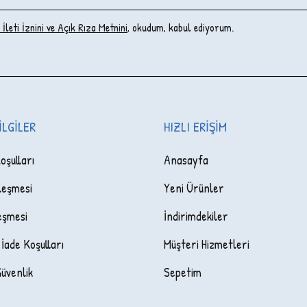
İleti İzni‌ni ve Açık Rıza Metni‌ni
, okudum, kabul ediyorum.
ILGILER
HIZLI ERIŞIM
oşulları
Anasayfa
leşmesi
Yeni Ürünler
eşmesi
İndirimdekiler
 İade Koşulları
Müşteri Hizmetleri
Güvenlik
Sepetim