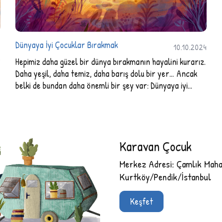
Dünyaya İyi Çocuklar Bırakmak
10.10.2024
4
Hepimiz daha güzel bir dünya bırakmanın hayalini kurarız.
Daha yeşil, daha temiz, daha barış dolu bir yer… Ancak
belki de bundan daha önemli bir şey var: Dünyaya iyi
çocuklar bırakmak.
Karavan Çocuk
Merkez Adresi: Çamlık Mahal
Kurtköy/Pendik/İstanbul
Keşfet