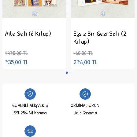
Aile Seti (6 Kitap)
Eşsiz Bir Gezi Seti (2
Kitap)
1.470,00
TL
460,00
TL
735,00
TL
276,00
TL
GÜVENLİ ALIŞVERİŞ
ORİJİNAL ÜRÜN
SSL 256-Bit Koruma
Ürün Garantisi