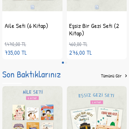
Sayfa Sayısı:
56
Cilt Tipi:
Ciltli
Kağıt Cinsi:
Bristol Kağıt
Aile Seti (6 Kitap)
Eşsiz Bir Gezi Seti (2
Boyut:
11,5x11,5
Kitap)
Diğer Özellik: 0-3 Yaş
1.470,00
TL
460,00
TL
735,00
TL
276,00
TL
Kitap,
Çocuk Kitapları, Okul Öncesi, Hikâye
Son Baktıklarınız
Tümünü Gör