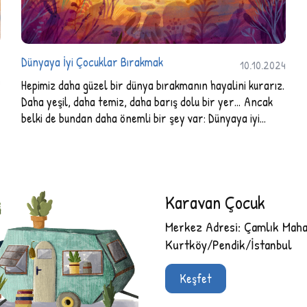
Dünyaya İyi Çocuklar Bırakmak
10.10.2024
4
Hepimiz daha güzel bir dünya bırakmanın hayalini kurarız.
Daha yeşil, daha temiz, daha barış dolu bir yer… Ancak
belki de bundan daha önemli bir şey var: Dünyaya iyi
çocuklar bırakmak.
Karavan Çocuk
Merkez Adresi: Çamlık Mahal
Kurtköy/Pendik/İstanbul
Keşfet