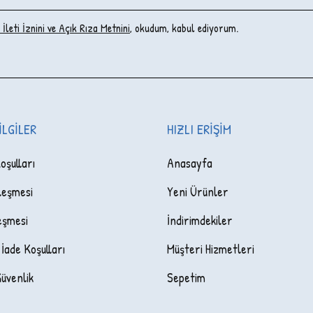
İleti İzni‌ni ve Açık Rıza Metni‌ni
, okudum, kabul ediyorum.
ILGILER
HIZLI ERIŞIM
oşulları
Anasayfa
leşmesi
Yeni Ürünler
eşmesi
İndirimdekiler
 İade Koşulları
Müşteri Hizmetleri
Güvenlik
Sepetim