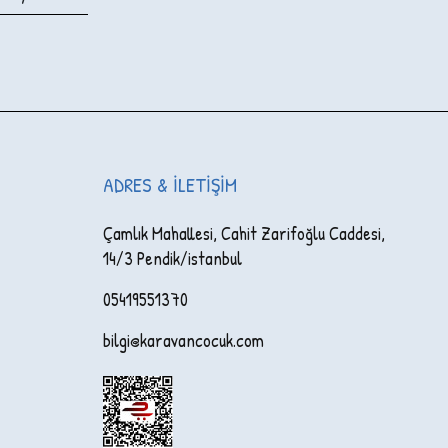
ADRES & İLETIŞIM
Çamlık Mahallesi, Cahit Zarifoğlu Caddesi,
14/3 Pendik/istanbul
05419551370
bilgi@karavancocuk.com