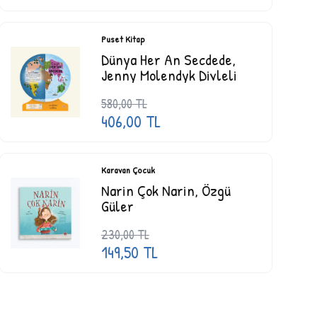
Puset Kitap
Dünya Her An Secdede,
Jenny Molendyk Divleli
580,00
TL
406,00
TL
Karavan Çocuk
Narin Çok Narin, Özgü
Güler
230,00
TL
149,50
TL