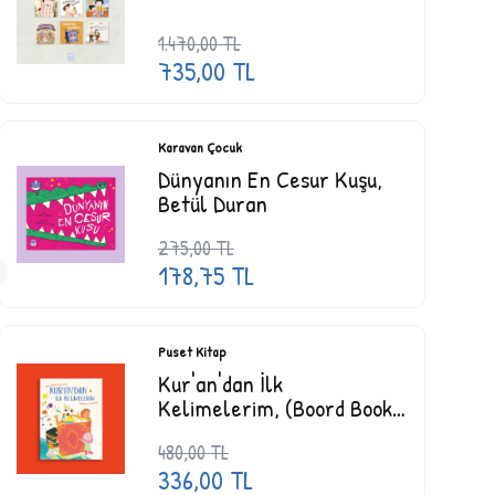
1.470,00
TL
735,00
TL
Karavan Çocuk
Dünyanın En Cesur Kuşu,
Betül Duran
275,00
TL
178,75
TL
Puset Kitap
Kur'an'dan İlk
Kelimelerim, (Boord Book)
Jenny Molendyk Divleli
480,00
TL
336,00
TL