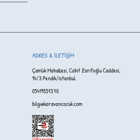
ADRES & İLETIŞIM
Çamlık Mahallesi, Cahit Zarifoğlu Caddesi,
14/3 Pendik/istanbul
05419551370
bilgi@karavancocuk.com