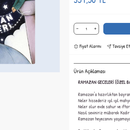
Fiyat Alarmı
Tavsiye Et
Ürün Açıklaması
RAMAZAN GECELERİ
(ÖZEL BA
Ramazan'a hazırlıktan bayra
Neler hissederiz ışıl ışıl ma
Neler olur evde sahur ve iftar
Nasıl seviniriz mübarek Kadir 
Ramazan heyecanını yaşamaya v