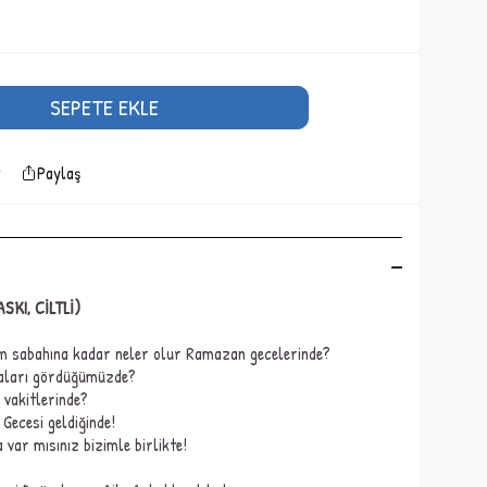
SEPETE EKLE
Paylaş
SKI, CİLTLİ)
m sabahına kadar neler olur Ramazan gecelerinde?
hyaları gördüğümüzde?
 vakitlerinde?
Gecesi geldiğinde!
ar mısınız bizimle birlikte!