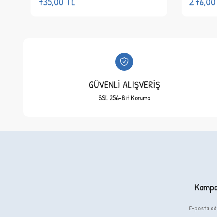
735,00
TL
276,00
GÜVENLİ ALIŞVERİŞ
SSL 256-Bit Koruma
Kampan