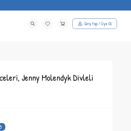
Giriş Yap / Üye Ol
celeri, Jenny Molendyk Divleli
5