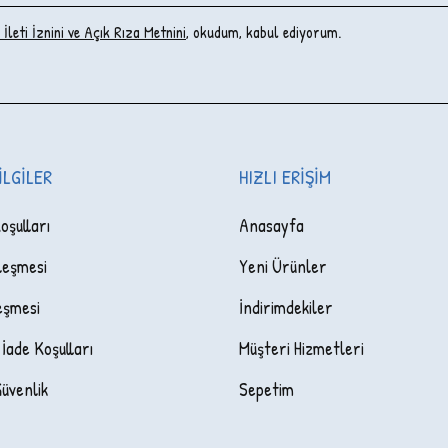
İleti İzni‌ni ve Açık Rıza Metni‌ni
, okudum, kabul ediyorum.
ILGILER
HIZLI ERIŞIM
oşulları
Anasayfa
leşmesi
Yeni Ürünler
eşmesi
İndirimdekiler
 İade Koşulları
Müşteri Hizmetleri
Güvenlik
Sepetim