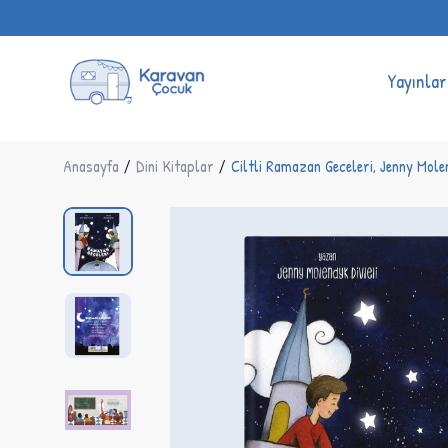
Yayınlar
Anasayfa
/
Dini Kitaplar
/
Ciltli Ramazan Geceleri, Jenny Mole