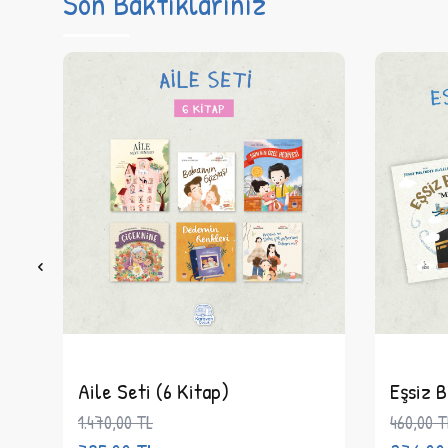
Son Baktıklarınız
Aile Seti (6 Kitap)
Eşsiz B
1.470,00
TL
460,00
T