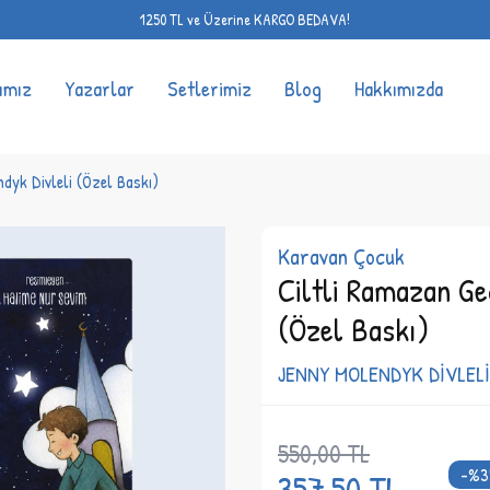
1250 TL ve Üzerine KARGO BEDAVA!
ımız
Yazarlar
Setlerimiz
Blog
Hakkımızda
ndyk Divleli (Özel Baskı)
Karavan Çocuk
Ciltli Ramazan Ge
(Özel Baskı)
JENNY MOLENDYK DİVLELİ
550,00
TL
-%
3
357,50
TL