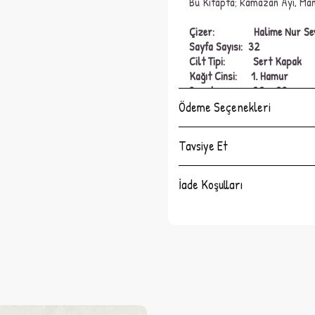
Bu Kitapta; Ramazan Ayı, Mane
Çizer: Halime Nur Se
Sayfa Sayısı:
32
Cilt Tipi:
Sert Kapak
Kağıt Cinsi:
1. Hamur
Boyut:
22 x 28 cm
Ödeme Seçenekleri
Tavsiye Et
İade Koşulları