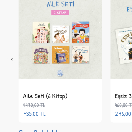
Aile Seti (6 Kitap)
Eşsiz B
1.470,00
TL
460,00
T
735,00
TL
276,00