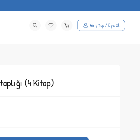
Giriş Yap / Üye Ol
aplığı (4 Kitap)