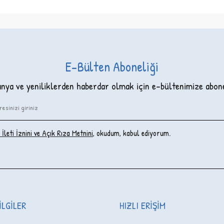
E-Bülten Aboneliği
ya ve yeniliklerden haberdar olmak için e-bültenimize abon
İleti İzni‌ni ve Açık Rıza Metni‌ni
, okudum, kabul ediyorum.
ILGILER
HIZLI ERIŞIM