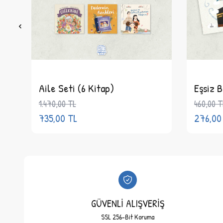
Aile Seti (6 Kitap)
Eşsiz B
1.470,00
TL
460,00
T
735,00
TL
276,00
GÜVENLİ ALIŞVERİŞ
SSL 256-Bit Koruma