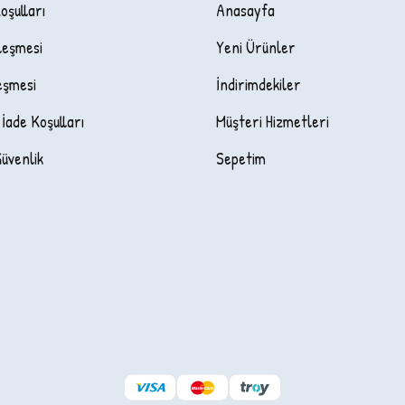
oşulları
Anasayfa
leşmesi
Yeni Ürünler
eşmesi
İndirimdekiler
 İade Koşulları
Müşteri Hizmetleri
Güvenlik
Sepetim