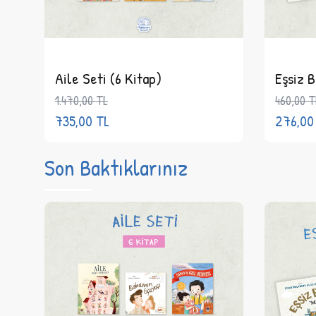
Aile Seti (6 Kitap)
Eşsiz B
1.470,00
TL
460,00
T
735,00
TL
276,00
Son Baktıklarınız