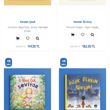
Karavan Çocuk
Karavan İlk Genç
Annemin Başörtüsü, Jenny Molendyk
Mevsim Kuşları, Alper Tüydeş
Divleli
149,50
TL
182,00
TL
230,00
TL
280,00
TL
35
35
%
%
İndirim
İndirim