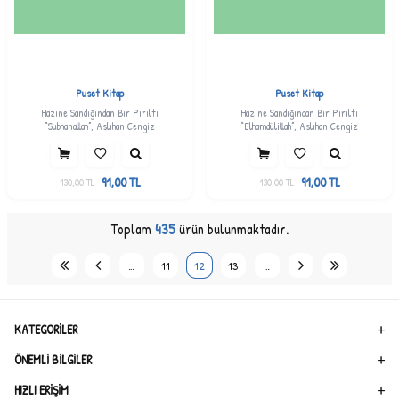
Puset Kitap
Puset Kitap
Hazine Sandığından Bir Pırıltı
Hazine Sandığından Bir Pırıltı
“Subhanallah”, Aslıhan Cengiz
“Elhamdülillah”, Aslıhan Cengiz
91,00
TL
91,00
TL
130,00
TL
130,00
TL
Toplam
435
ürün bulunmaktadır.
…
11
12
13
…
KATEGORILER
ÖNEMLI BILGILER
HIZLI ERIŞIM