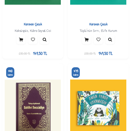
Karavan Çocuk
Karavan Çocuk
Kaksüspüs, Kübra Soysal Cici
Tüylü'nün Sırrı, Elife Kurum
149,50
TL
149,50
TL
230,00
TL
230,00
TL
40
75
%
%
İndirim
İndirim