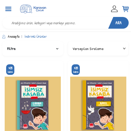
ARA
Anasayfa
|
İndirimli Ürünler
Filtre
35
35
%
%
İndirim
İndirim