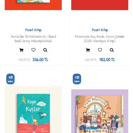
Puset Kitap
Puset Kitap
Kur'an'dan İlk Kelimelerim, (Boord
Pencereme Kuş Kondu, Ceren Çukadar
Book) Jenny Molendyk Divleli
(Ciltli Akordiyon Kitap)
336,00
TL
182,00
TL
480,00
TL
260,00
TL
35
35
%
%
İndirim
İndirim