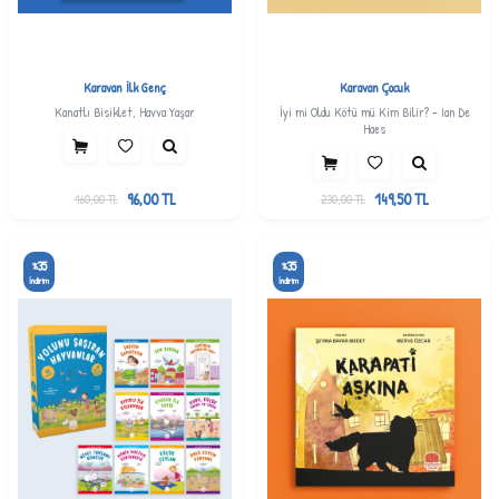
Karavan İlk Genç
Karavan Çocuk
Kanatlı Bisiklet, Havva Yaşar
İyi mi Oldu Kötü mü Kim Bilir? - Ian De
Haes
96,00
TL
149,50
TL
160,00
TL
230,00
TL
35
35
%
%
İndirim
İndirim