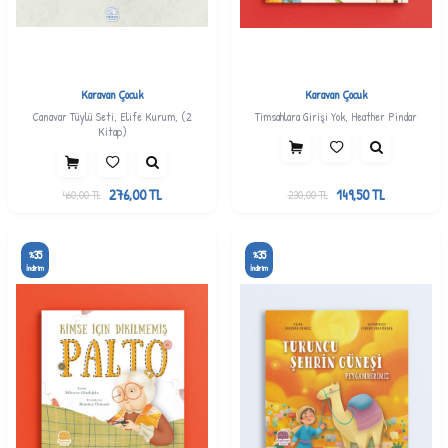
Karavan Çocuk
Karavan Çocuk
Canavar Tüylü Seti, Elife Kurum, (2
Timsahlara Girişi Yok, Heather Pindar
Kitap)
276,00
TL
149,50
TL
460,00
TL
230,00
TL
35
35
%
%
İndirim
İndirim