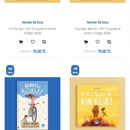
Karavan İlk Genç
Karavan İlk Genç
Antika İşler, Elif Özsoyman & Demet
Kuyruklu Haberler, Elif Özsoyman &
Erdoğan Bildik
Demet Erdoğan Bildik
91,00
TL
91,00
TL
140,00
TL
140,00
TL
40
35
%
%
İndirim
İndirim