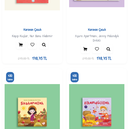
Karavan Çocuk
Karavan Çocuk
Kayıp Kuşlar, Nur Banu Akdemir
Aşure Apartmanı, Jenny Molendyk
Divleli
178,75
TL
178,75
TL
275,00
TL
275,00
TL
30
30
%
%
İndirim
İndirim