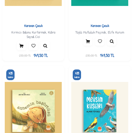
Karavan Çocuk
Karavan Çocuk
Kırmızı Balonu Kurtarmak, Kübra
Tüylü Mutluluk Peşinde, Elife Kurum
Soysal Cici
149,50
TL
149,50
TL
230,00
TL
230,00
TL
35
35
%
%
İndirim
İndirim