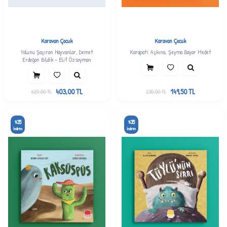
Karavan Çocuk
Karavan Çocuk
Yolunu Şaşıran Hayvanlar, Demet
Karapati Aşkına, Şeyma Bayar Medet
Erdoğan Bildik - Elif Özsoyman
403,00
TL
149,50
TL
620,00
TL
230,00
TL
35
35
%
%
İndirim
İndirim