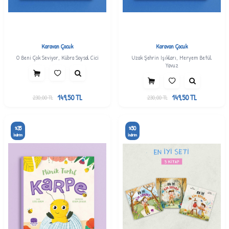
Karavan Çocuk
Karavan Çocuk
O Beni Çok Seviyor, Kübra Soysal Cici
Uzak Şehrin Işıkları, Meryem Betül
Yavuz
149,50
TL
149,50
TL
230,00
TL
230,00
TL
35
50
%
%
İndirim
İndirim