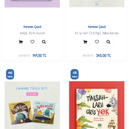
Karavan Çocuk
Karavan Çocuk
Karpe, Elife Kurum
En İyi Seti (3 Kitap), Rabia Karzan
149,50
TL
345,00
TL
230,00
TL
690,00
TL
40
35
%
%
İndirim
İndirim