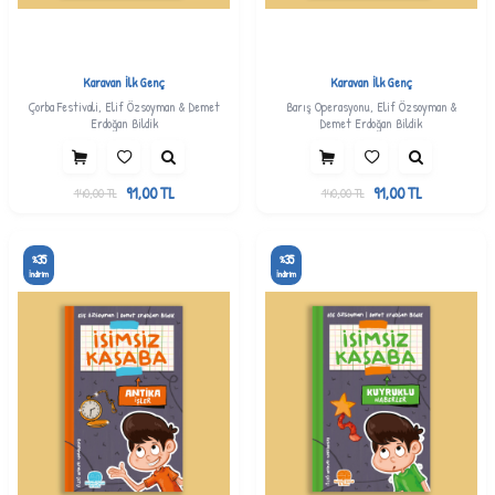
Karavan İlk Genç
Karavan İlk Genç
Çorba Festivali, Elif Özsoyman & Demet
Barış Operasyonu, Elif Özsoyman &
Erdoğan Bildik
Demet Erdoğan Bildik
91,00
TL
91,00
TL
140,00
TL
140,00
TL
35
35
%
%
İndirim
İndirim