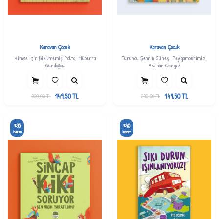
Karavan Çocuk
Karavan Çocuk
Kimse İçin Dikilmemiş Palto, Müberra
Turuncu Şehrin Güneşi Peygamberimiz,
Gündoğdu
Aslıhan Cengiz
149,50
TL
149,50
TL
230,00
TL
230,00
TL
35
40
%
%
İndirim
İndirim