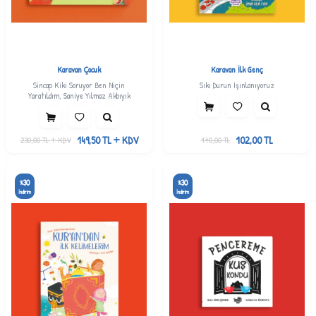
Karavan Çocuk
Karavan İlk Genç
Sincap Kiki Soruyor Ben Niçin
Sıkı Durun Işınlanıyoruz
Yaratıldım, Saniye Yılmaz Akbıyık
149,50
TL
KDV
102,00
TL
230,00
TL
KDV
170,00
TL
30
30
%
%
İndirim
İndirim