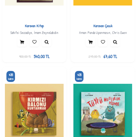
Karavan Kitap
Karavan Çocuk
Sahifei Seccadiye, İmam Zeynelabidin
Aman Panda Uyanmasın, Chris Owen
540,00
TL
67,60
TL
900,00
TL
275,00
TL
35
35
%
%
İndirim
İndirim