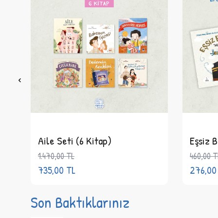
Aile Seti (6 Kitap)
Eşsiz B
1.470,00
TL
460,00
T
735,00
TL
276,00
Son Baktıklarınız