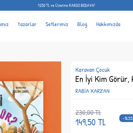
1250 TL ve Üzerine KARGO BEDAVA!
ımız
Yazarlar
Setlerimiz
Blog
Hakkımızda
Karavan Çocuk
En İyi Kim Görür,
RABİA KARZAN
230,00
TL
-%
35
149,50
TL