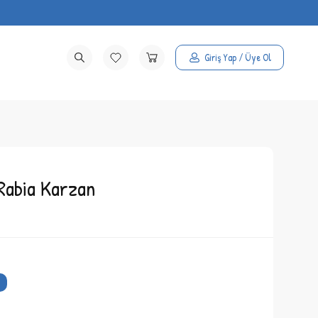
Giriş Yap / Üye Ol
 Rabia Karzan