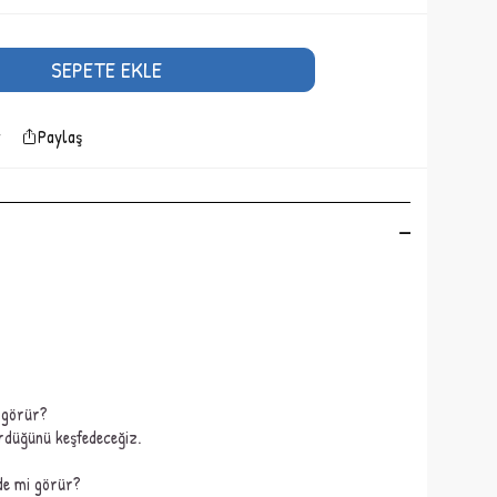
SEPETE EKLE
Paylaş
 görür?
ördüğünü keşfedeceğiz.
de mi görür?