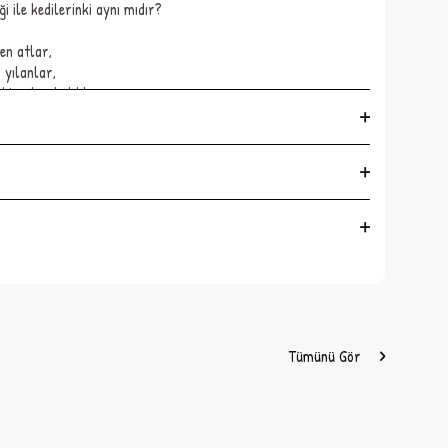
 ile kedilerinki aynı mıdır?
en atlar,
n yılanlar,
ahip olan balıklar
 görme yeteneğini benimle birlikte öğrenmeye var mısın?
ık, kuş, arı gibi hayvanların ve insanın görmeyle ilgili farklı
dan hareketle Allah’ın her bir varlığa, ihtiyaç duyduğu
ucuna ulaşılmıştır. Bu kitabı okuyan okurlar, çeşitli
ecerilerini öğrenirken aynı zamanda doğadaki tüm canlıların
ığının farkına varacak ve doğaya ve çevresindekilere daha
Tümünü Gör