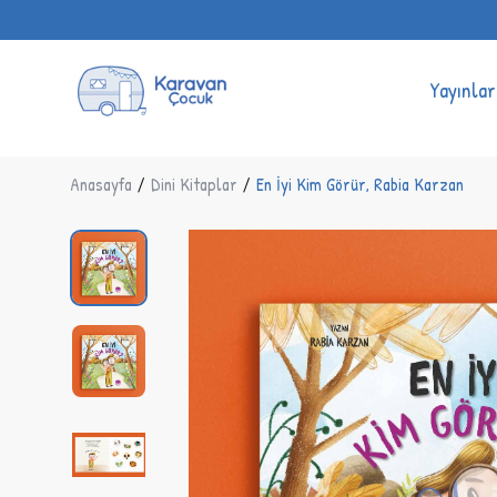
Yayınlar
Anasayfa
/
Dini Kitaplar
/
En İyi Kim Görür, Rabia Karzan