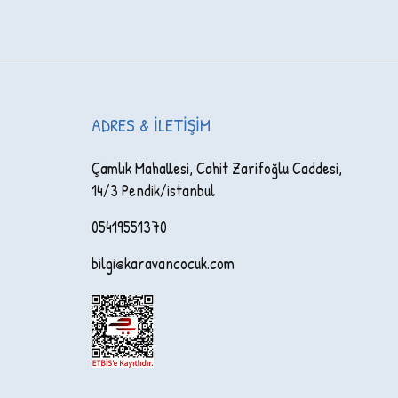
ADRES & İLETIŞIM
Çamlık Mahallesi, Cahit Zarifoğlu Caddesi,
14/3 Pendik/istanbul
05419551370
bilgi@karavancocuk.com