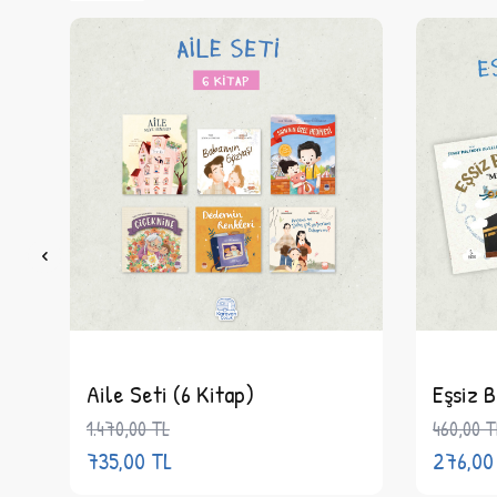
Aile Seti (6 Kitap)
Eşsiz B
1.470,00
TL
460,00
T
735,00
TL
276,00