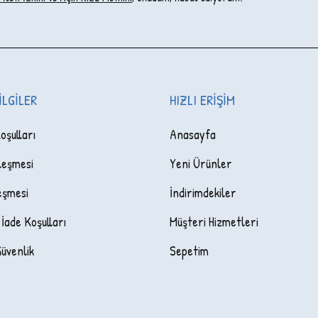
ILGILER
HIZLI ERIŞIM
oşulları
Anasayfa
leşmesi
Yeni Ürünler
eşmesi
İndirimdekiler
 İade Koşulları
Müşteri Hizmetleri
Güvenlik
Sepetim