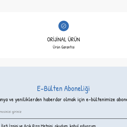
ORİJİNAL ÜRÜN
Ürün Garantisi
E-Bülten Aboneliği
ya ve yeniliklerden haberdar olmak için e-bültenimize abon
İleti İzni‌ni ve Açık Rıza Metni‌ni
, okudum, kabul ediyorum.