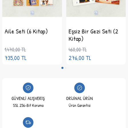
Aile Seti (6 Kitap)
Eşsiz Bir Gezi Seti (2
Kitap)
1.470,00
TL
460,00
TL
735,00
TL
276,00
TL
GÜVENLİ ALIŞVERİŞ
ORİJİNAL ÜRÜN
SSL 256-Bit Koruma
Ürün Garantisi