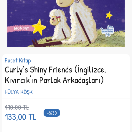
Puset Kitap
Curly’s Shiny Friends (İngilizce,
Kıvırcık'ın Parlak Arkadaşları)
HÜLYA KÖŞK
190,00
TL
-%
30
133,00
TL