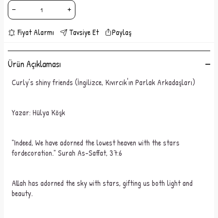
Fiyat Alarmı
Tavsiye Et
Paylaş
Ürün Açıklaması
Curly’s
shiny
friends
(İngilizce,
Kıvırcık'ın
Parlak Arkadaşları)
Yazar:
Hülya Köşk
"
Indeed
,
We
have
adorned
the
lowest
heaven
with
the
stars
for
decoration
."
Surah
As-
Saffat
,
37:6
A
llah has
adorned
the
sky
with
stars
,
gifting
us
both
light
and
beauty
.