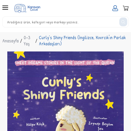
0-3
Curly’s Shiny Friends (İngilizce, Kıvırcık'ın Parlak
Anasayfa
/
/
Yaş
Arkadaşları)