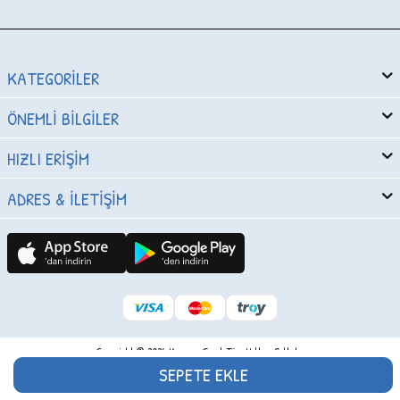
KATEGORILER
ÖNEMLI BILGILER
HIZLI ERIŞIM
ADRES & İLETIŞIM
Copyright © 2024 Karavan Çocuk Tüm Hakları Saklıdır
SEPETE EKLE
T
-Soft
E-Ticaret
Sistemleriyle Hazırlanmıştır.