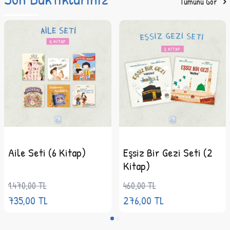
Tümünü Gör
Aile Seti (6 Kitap)
Eşsiz Bir Gezi Seti (2
Kitap)
1.470,00
TL
460,00
TL
735,00
TL
276,00
TL