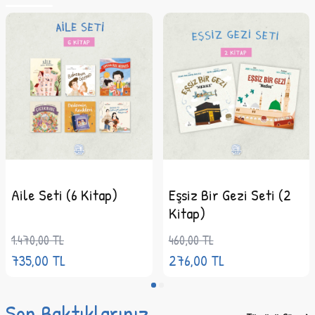
Çizer:
Halime Nur Sevim
Dil:
Almanca
Sayfa Sayısı:
32
Cilt Tipi:
Bristol
Kağıt Cinsi:
1. Hamur
Boyut:
22 x 22 cm
Aile Seti (6 Kitap)
Eşsiz Bir Gezi Seti (2
Kitap)
1.470,00
TL
460,00
TL
735,00
TL
276,00
TL
Son Baktıklarınız