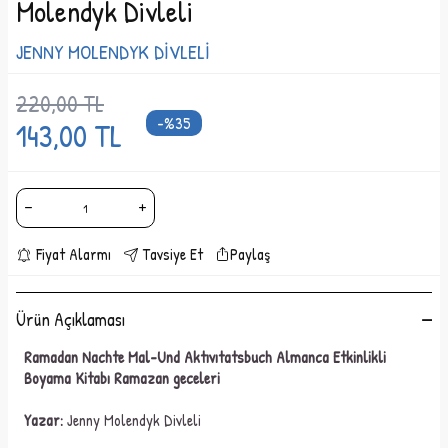
Molendyk Divleli
JENNY MOLENDYK DİVLELİ
220,00
TL
-%
35
143,00
TL
Fiyat Alarmı
Tavsiye Et
Paylaş
Ürün Açıklaması
Ramadan Nachte Mal-Und Aktıvıtatsbuch Almanca Etkinlikli
Boyama Kitabı Ramazan geceleri
Yazar:
Jenny Molendyk Divleli