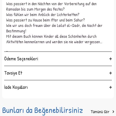
Was passiert in den Nächten von der Vorbereitung auf den
Ramadan bis zum Morgen des Festes?
Was fühlen wir beim Anblick der Lichterketten?
Was passiert zu Hause beim Iftar und beim Sahur?
Wie wir uns doch freuen über die Lailat al-Qadr, die Nacht der
Bestimmung!
Mit diesem Buch können Kinder all diese Schönheiten durch
Aktivitäten kennenlernen und werden sie nie wieder vergessen…
*
Ramazan'a hazırlıktan bayram sabahına kadar neler olur
Ödeme Seçenekleri
Ramazan gecelerinde?
Neler hissederiz ışıl ışıl mahyaları gördüğümüzde?
Tavsiye Et
Neler olur evde sahur ve iftar vakitlerinde?
Nasıl seviniriz mübarek Kadir Gecesi geldiğinde!
İade Koşulları
Bu kitapla tüm bu güzellikleri etkinliklerle çocuk zihinlerde daha
kalıcı hale getiriyoruz…
Bu Kitapta;
Etkinliklerle Ramazan Ayı, Manevi Değerler ve Aile
Bunları da Beğenebilirsiniz
Tümünü Gör
Anlatılmaktadır.