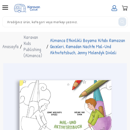
Karavan
Almanca Etkinlikli Boyama Kitabı Ramazan
Kıds
Anasayfa
/
/
Geceleri, Ramadan Nachte Mal-Und
Publishing
Aktıvıtatsbuch, Jenny Molendyk Divleli
(Almanca)