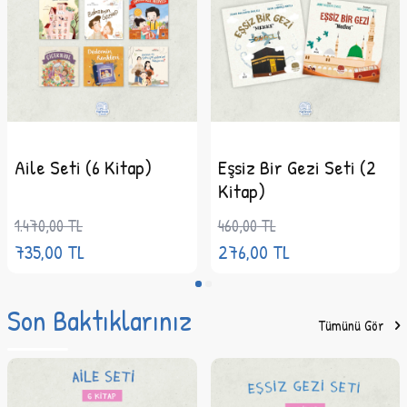
Boyut:
22 x 22 cm
Aile Seti (6 Kitap)
Eşsiz Bir Gezi Seti (2
Kitap)
1.470,00
TL
460,00
TL
735,00
TL
276,00
TL
Son Baktıklarınız
Tümünü Gör