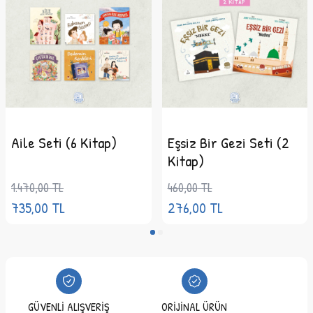
Aile Seti (6 Kitap)
Eşsiz Bir Gezi Seti (2
Kitap)
1.470,00
TL
460,00
TL
735,00
TL
276,00
TL
GÜVENLİ ALIŞVERİŞ
ORİJİNAL ÜRÜN