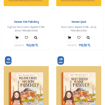
Karavan Kids Publishing
Karavan Çocuk
İngilizce Senin Camin Boyama Kitabı,
Senin Camin Boyama Kitabı, Jenny
Jenny Molendyk Divleli
Molendyk Divleli
143,00
TL
110,50
TL
220,00
TL
170,00
TL
35
35
%
%
İndirim
İndirim