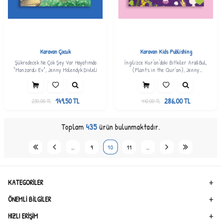
Karavan Çocuk
Karavan Kids Publishing
Şükredecek Ne Çok Şey Var Hayatımda
İngilizce Kur'an'daki Bitkiler Ara&Bul,
"Manzaralı Ev", Jenny Molendyk Divleli
(Plants in the Qur’an), Jenny
Molendyk Divleli
149,50
TL
286,00
TL
230,00
TL
440,00
TL
Toplam
435
ürün bulunmaktadır.
…
9
10
11
…
KATEGORILER
ÖNEMLI BILGILER
HIZLI ERIŞIM