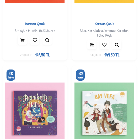
Karavan Çocuk
Karavan Çocuk
Bir Aylık Misafir, Betül Duran
Bilge Korkuluk ve Yaramaz Kargalar,
Hülya Köşk
149,50
TL
149,50
TL
230,00
TL
230,00
TL
35
35
%
%
İndirim
İndirim