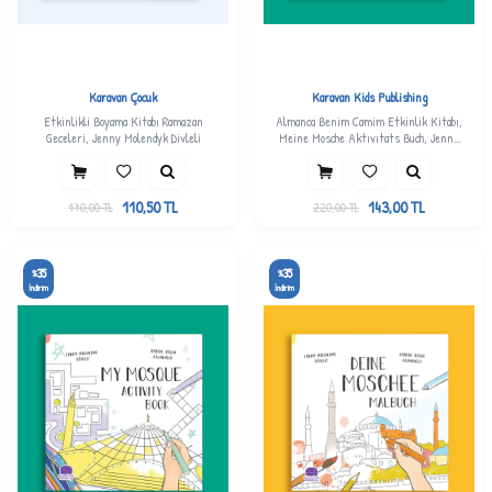
Karavan Çocuk
Karavan Kids Publishing
Etkinlikli Boyama Kitabı Ramazan
Almanca Benim Camim Etkinlik Kitabı,
Geceleri, Jenny Molendyk Divleli
Meine Mosche Aktıvıtats Buch, Jenny
Molendyk Divleli
110,50
TL
143,00
TL
170,00
TL
220,00
TL
35
35
%
%
İndirim
İndirim