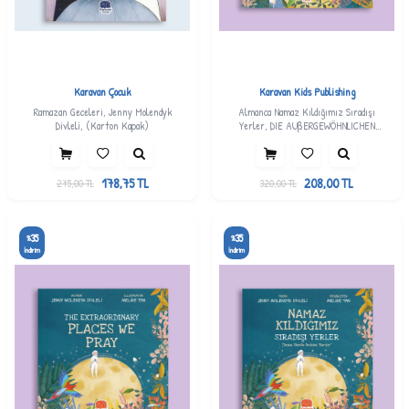
Karavan Çocuk
Karavan Kids Publishing
Ramazan Geceleri, Jenny Molendyk
Almanca Namaz Kıldığımız Sıradışı
Divleli, (Karton Kapak)
Yerler, DIE AUßERGEWÖHNLICHEN
ORTE, AN DENEN WIR BETEN, Jenny
Molendyk Divleli
178,75
TL
208,00
TL
275,00
TL
320,00
TL
35
35
%
%
İndirim
İndirim