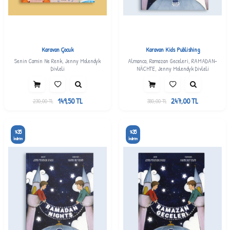
Karavan Çocuk
Karavan Kids Publishing
Senin Camin Ne Renk, Jenny Molendyk
Almanca, Ramazan Geceleri, RAMADAN-
Divleli
NÄCHTE, Jenny Molendyk Divleli
149,50
TL
247,00
TL
230,00
TL
380,00
TL
35
35
%
%
İndirim
İndirim