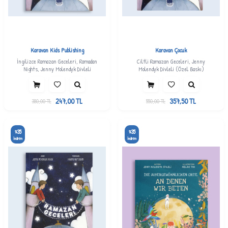
Karavan Kids Publishing
Karavan Çocuk
İngilizce Ramazan Geceleri, Ramadan
Ciltli Ramazan Geceleri, Jenny
Nights, Jenny Molendyk Divleli
Molendyk Divleli (Özel Baskı)
247,00
TL
357,50
TL
380,00
TL
550,00
TL
35
35
%
%
İndirim
İndirim