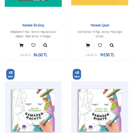
Karavan İlk Genç
Karavan Çocuk
Abdülhamit Han: Benim Hayvansever
Unutulmaz Kitap, Jenny Molendyk
Babam, İkbal Betül Armağan
Divleli
84,00
TL
149,50
TL
140,00
TL
230,00
TL
35
35
%
%
İndirim
İndirim