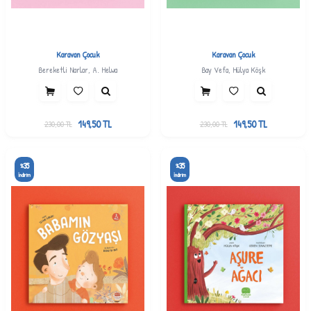
Karavan Çocuk
Karavan Çocuk
Bereketli Narlar, A. Helwa
Bay Vefa, Hülya Köşk
149,50
TL
149,50
TL
230,00
TL
230,00
TL
35
35
%
%
İndirim
İndirim