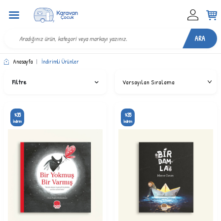
ARA
Anasayfa
|
İndirimli Ürünler
Filtre
35
35
%
%
İndirim
İndirim