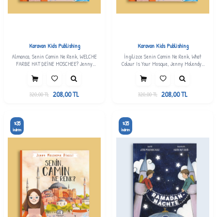
Karavan Kids Publishing
Karavan Kids Publishing
Almanca, Senin Camin Ne Renk, WELCHE
İngilizce Senin Camin Ne Renk, What
FARBE HAT DEİNE MOSCHEE? Jenny
Colour Is Your Mosque, Jenny Molendyk
Molendyk Divleli
Divleli
208,00
TL
208,00
TL
320,00
TL
320,00
TL
35
35
%
%
İndirim
İndirim