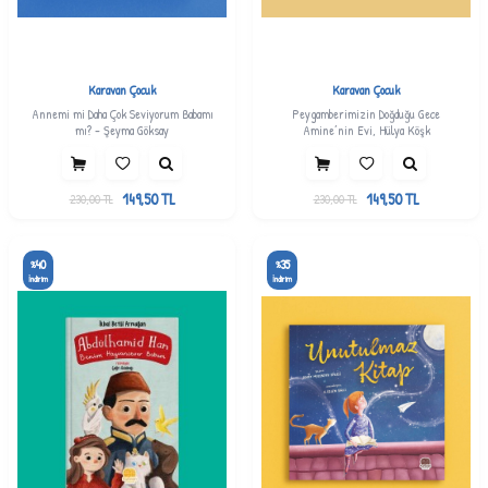
Karavan Çocuk
Karavan Çocuk
Annemi mi Daha Çok Seviyorum Babamı
Peygamberimizin Doğduğu Gece
mı? - Şeyma Göksay
Amine’nin Evi, Hülya Köşk
149,50
TL
149,50
TL
230,00
TL
230,00
TL
40
35
%
%
İndirim
İndirim