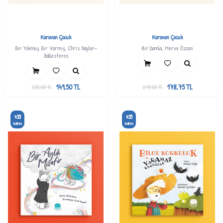
Karavan Çocuk
Karavan Çocuk
Bir Yokmuş Bir Varmış, Chris Naylor-
Bir Damla, Merve Özcan
Ballesteros
149,50
TL
178,75
TL
230,00
TL
275,00
TL
35
35
%
%
İndirim
İndirim