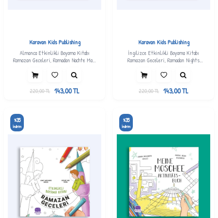
Karavan Kids Publishing
Karavan Kids Publishing
Almanca Etkinlikli Boyama Kitabı
İngilizce Etkinlikli Boyama Kitabı
Ramazan Geceleri, Ramadan Nachte Mal-
Ramazan Geceleri, Ramadan Nights
Und Aktıvıtatsbuch, Jenny Molendyk
Activity And Colouring Book, Jenny
Divleli
Molendyk Divleli
143,00
TL
143,00
TL
220,00
TL
220,00
TL
35
35
%
%
İndirim
İndirim