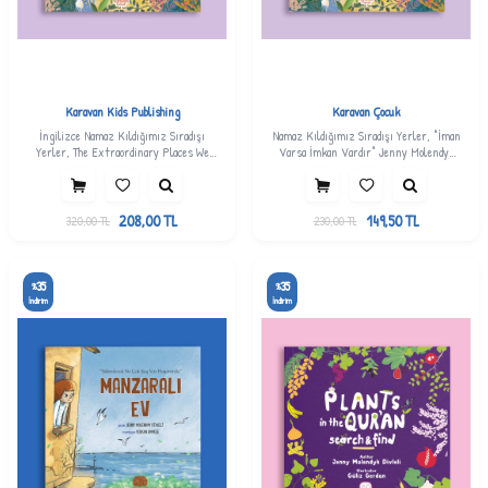
Karavan Kids Publishing
Karavan Çocuk
İngilizce Namaz Kıldığımız Sıradışı
Namaz Kıldığımız Sıradışı Yerler, "İman
Yerler, The Extraordinary Places We
Varsa İmkan Vardır" Jenny Molendyk
Pray, Jenny Molendyk Divleli
Divleli
208,00
TL
149,50
TL
320,00
TL
230,00
TL
35
35
%
%
İndirim
İndirim