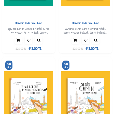
Karavan Kids Publishing
Karavan Kids Publishing
İngilizce Benim Camim Etkinlik Kitabı,
Almanca Senin Camin Boyama Kitabı,
My Mosque Actıvıty Book, Jenny
Deıne Moschee Malbuch, Jenny Molendyk
Molendyk Divleli
Divleli
143,00
TL
143,00
TL
220,00
TL
220,00
TL
35
35
%
%
İndirim
İndirim