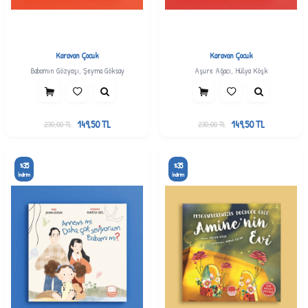
Karavan Çocuk
Karavan Çocuk
Babamın Gözyaşı, Şeyma Göksay
Aşure Ağacı, Hülya Köşk
149,50
TL
149,50
TL
230,00
TL
230,00
TL
35
35
%
%
İndirim
İndirim